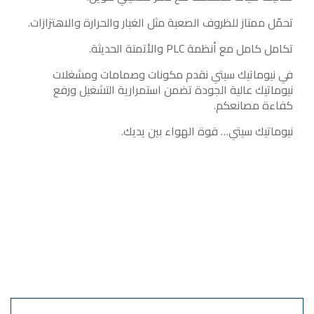
تحمّل ممتاز للظروف الصعبة مثل الغبار والحرارة والاهتزازات.
تكامل كامل مع أنظمة PLC والأتمتة الحديثة.
في نيوماتيك سيتي نقدم مكونات وصمامات ومشغلات
نيوماتيك عالية الجودة تضمن استمرارية التشغيل ورفع
كفاءة مصانعكم.
نيوماتيك سيتي… قوة الهواء بين يديك.
أرسل طلبك
الآن
Name