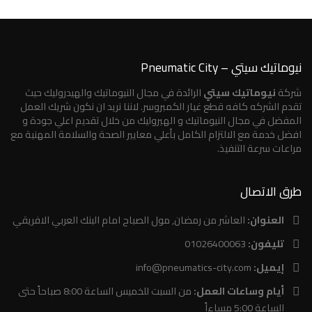
نيوماتيك سيتي – Pneumatic City
شركة
نيوماتيك سيتي
الرائدة في مجال النيوماتيك والهيدروليك حيث
تقدم الشركه كافه قطع غيار الكمبروسر. لاننا نريد ان نكون شريك العمل
المفضل في مجال النيوماتيك و الهيروليك من خلال تقديم اعلي جودة و
افضل خدمة مع الالتزام الكامل بأعلي معايير الصحة والسلامة المهنية مع
مراعات سرعة التنفيذ.
طرق الاتصال
العنوان:
العاشر من رمضان, مول الصباح امام البنك العربي الافريقي
تليفون:
01026400063
إيميل:
info@pneumatics-city.com
أيام وساعات العمل:
من السبت للخميس الساعة 8:00 صباحاً حتى
الساعة 5:00 مساءاً