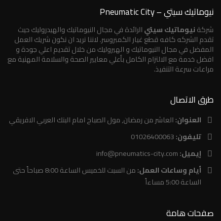
نيوماتيك سيتي – Pneumatic City
شركة
نيوماتيك سيتي
الرائدة في مجال النيوماتيك والهيدروليك حيث
تقدم الشركه كافه قطع غيار الكمبروسر. لاننا نريد ان نكون شريك العمل
المفضل في مجال النيوماتيك و الهيروليك من خلال تقديم اعلي جودة و
افضل خدمة مع الالتزام الكامل بأعلي معايير الصحة والسلامة المهنية مع
مراعات سرعة التنفيذ.
طرق الاتصال
العنوان:
العاشر من رمضان, مول الصباح امام البنك العربي الافريقي
تليفون:
01026400063
إيميل:
info@pneumatics-city.com
أيام وساعات العمل:
من السبت للخميس الساعة 8:00 صباحاً حتى
الساعة 5:00 مساءاً
صفحات هامة