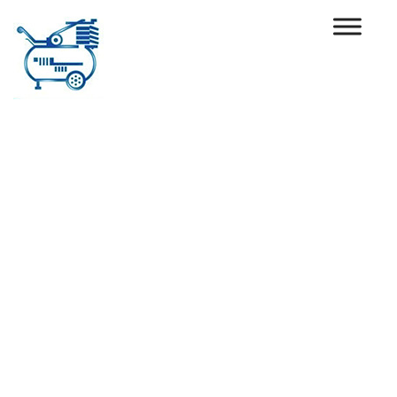
Ski
t
conten
افضل انظمه محطات
المياه...