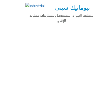
نيوماتيك سيتي
لأنظمه الهواء المضغوط ومستلزمات خطوط
الإنتاج
..