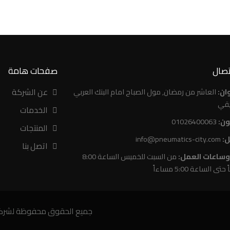
تصال
صفحات هامة
عن الشركة
ان:
العاشر من رمضان, مول الصباح امام البنك العربي
يقي
الخدمات
ون:
01026400063
المنتجات
ل:
info@pneumatics-city.com
اتصل بنا
 وساعات العمل:
من السبت للخميس الساعة 8:00
تى الساعة 5:00 مساءاً
جميع الحقوق محفوظة لشركة نيوماتيك 