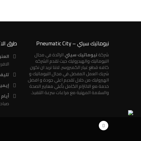
نيوماتيك سيتي – Pneumatic City
طرق الا
شركة
نيوماتيك سيتي
الرائدة في مجال
العنو
النيوماتيك والهيدروليك حيث تقدم الشركه
الافر
كافه قطع غيار الكمبروسر. لاننا نريد ان نكون
شريك العمل المفضل في مجال النيوماتيك و
تليف
الهيروليك من خلال تقديم اعلي جودة و افضل
إيمي
خدمة مع الالتزام الكامل بأعلي معايير الصحة
والسلامة المهنية مع مراعات سرعة التنفيذ.
أيام
صباحاً ح