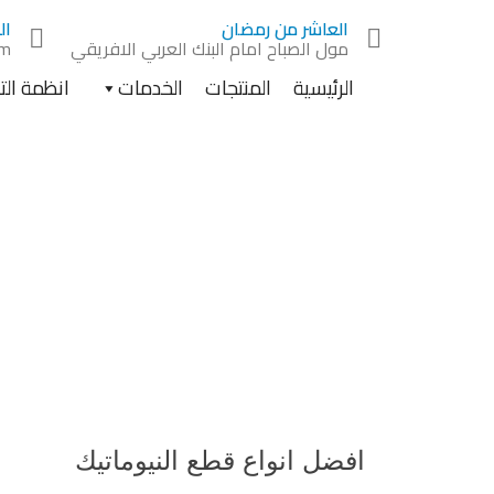
Ski
العاشر من رمضان
ال
t
مول الصباح امام البنك العربي الافريقي
om
conten
الرئيسية
المنتجات
الخدمات
انظمة ال
افض
افضل انواع قطع النيوماتيك