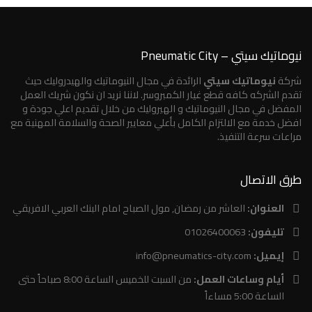
نيوماتيك سيتي – Pneumatic City
شركة
نيوماتيك سيتي
الرائدة في مجال النيوماتيك والهيدروليك حيث
تقدم الشركه كافه قطع غيار الكمبروسر. لاننا نريد ان نكون شريك العمل
المفضل في مجال النيوماتيك و الهيروليك من خلال تقديم اعلي جودة و
افضل خدمة مع الالتزام الكامل بأعلي معايير الصحة والسلامة المهنية مع
مراعات سرعة التنفيذ.
طرق الاتصال
العنوان:
العاشر من رمضان, مول الصباح امام البنك العربي الافريقي
تليفون:
01026400063
إيميل:
info@pneumatics-city.com
أيام وساعات العمل:
من السبت للخميس الساعة 8:00 صباحاً حتى
الساعة 5:00 مساءاً