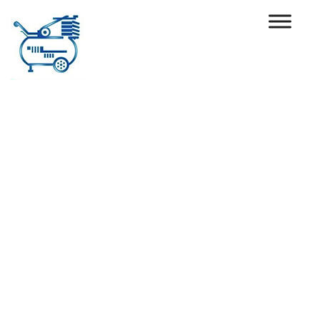
Ski
t
conten
افضل قطع غيار
لمصانع الادويه
والموا...