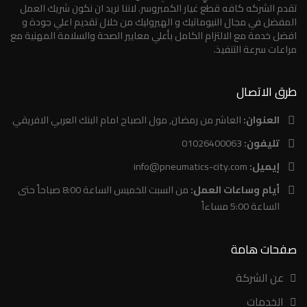
تقدم الشركه كافه قطع غيار الكمبروسر. لاننا نريد ان نكون شريك العمل
المفضل في مجال النيوماتيك و الهيروليك من خلال تقديم اعلي جودة و
افضل خدمة مع الالتزام الكامل بأعلي معايير الصحة والسلامة المهنية مع
مراعات سرعة التنفيذ.
طرق الاتصال
العنوان:
العاشر من رمضان, مول الصباح امام البنك العربي الافريقي
تليفون:
01026400063
إيميل:
info@pneumatics-city.com
أيام وساعات العمل:
من السبت للخميس الساعة 8:00 صباحاً حتى
الساعة 5:00 مساءاً
صفحات هامة
عن الشركة
الخدمات