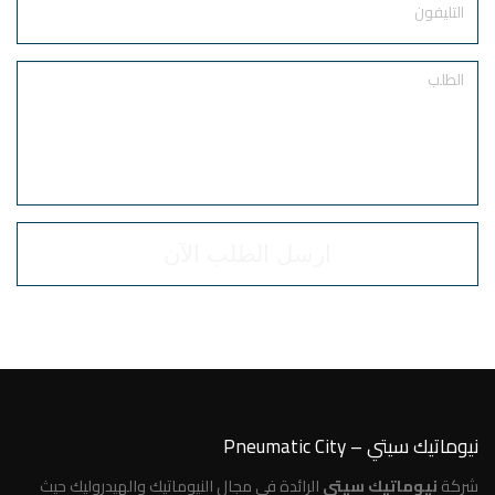
Order
نيوماتيك سيتي – Pneumatic City
شركة
نيوماتيك سيتي
الرائدة في مجال النيوماتيك والهيدروليك حيث