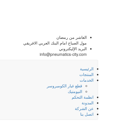
Ski
t
conten
العاشر من رمضان
مول الصباح امام البنك العربي الافريقي
البريد الإليكتروني
info@pneumatics-city.com
الرئيسية
المنتجات
الخدمات
قطع غيار الكومبروسر
النيومتيك
انظمة التحكم
المدونة
عن الشركة
اتصل بنا