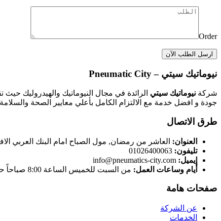
Order
نيوماتيك سيتي – Pneumatic City
شركة
نيوماتيك سيتي
الرائدة في مجال النيوماتيك والهيدروليك حيث ت
جودة و افضل خدمة مع الالتزام الكامل بأعلي معايير الصحة والسلامة 
طرق الاتصال
العنوان:
العاشر من رمضان, مول الصباح امام البنك العربي الاف
تليفون:
01026400063
إيميل:
info@pneumatics-city.com
أيام وساعات العمل:
من السبت للخميس الساعة 8:00 صباحاً حتى الساعة 5:00 مساءاً
صفحات هامة
عن الشركة
الخدمات