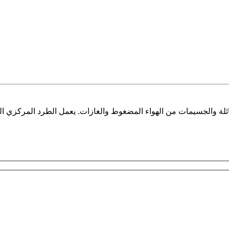
 فواصل المياه من Mikropor لإزالة المياه السائلة والجسيمات من الهواء المضغوط والغازات. 