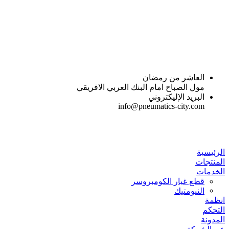
Skip
to
content
العاشر من رمضان
مول الصباح امام البنك العربي الافريقي
البريد الإليكتروني
info@pneumatics-city.com
الرئيسية
المنتجات
الخدمات
قطع غيار الكومبروسر
النيومتيك
انظمة
التحكم
المدونة