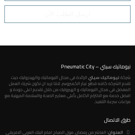
نيوماتيك سيتي – Pneumatic City
شركة
نيوماتيك سيتي
الرائدة في مجال النيوماتيك والهيدروليك حيث
تقدم الشركه كافه قطع غيار الكمبروسر. لاننا نريد ان نكون شريك العمل
المفضل في مجال النيوماتيك و الهيروليك من خلال تقديم اعلي جودة و
افضل خدمة مع الالتزام الكامل بأعلي معايير الصحة والسلامة المهنية مع
مراعات سرعة التنفيذ.
طرق الاتصال
العنوان:
العاشر من رمضان, مول الصباح امام البنك العربي الافريقي