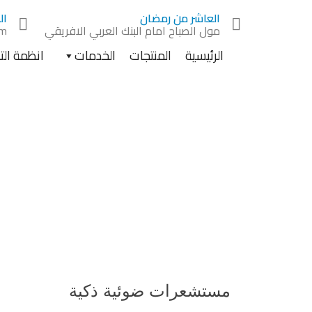
Ski
العاشر من رمضان
ال
t
مول الصباح امام البنك العربي الافريقي
om
conten
الرئيسية
المنتجات
الخدمات
انظمة ال
مس
مستشعرات ضوئية ذكية