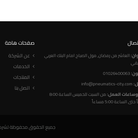
تصال
صفحات هامة
عن الشركة
ان:
العاشر من رمضان, مول الصباح امام البنك العربي
يقي
الخدمات
ون:
01026400063
المنتجات
ل:
info@pneumatics-city.com
اتصل بنا
 وساعات العمل:
من السبت للخميس الساعة 8:00
تى الساعة 5:00 مساءاً
جميع الحقوق محفوظة لشركة نيوماتيك 