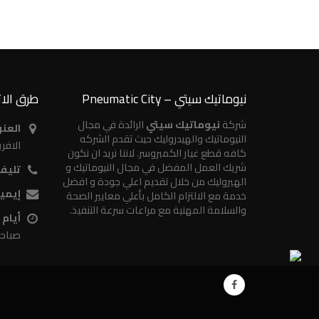
نيوماتيك سيتي – Pneumatic City
طرق الا
شركة
نيوماتيك سيتي
الرائدة في مجال
العنو
النيوماتيك والهيدروليك حيث تقدم الشركه
الافر
كافه قطع غيار الكمبروسر. لاننا نريد ان نكون
شريك العمل المفضل في مجال النيوماتيك و
تليف
الهيروليك من خلال تقديم اعلي جودة و افضل
إيمي
خدمة مع الالتزام الكامل بأعلي معايير الصحة
والسلامة المهنية مع مراعات سرعة التنفيذ.
أيام
صباحاً ح