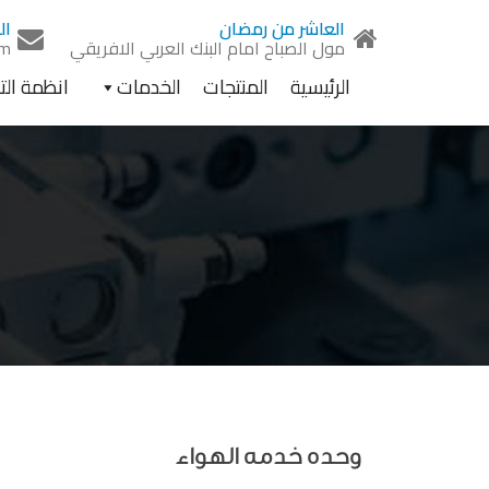
Ski
العاشر من رمضان
ال
t
مول الصباح امام البنك العربي الافريقي
om
conten
الرئيسية
المنتجات
الخدمات
انظمة ال
وحده خدمه الهواء