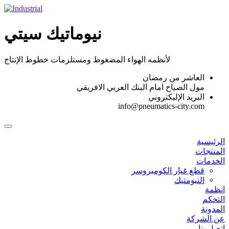
Skip
to
content
نيوماتيك سيتي
لأنظمه الهواء المضغوط ومستلزمات خطوط الإنتاج
العاشر من رمضان
مول الصباح امام البنك العربي الافريقي
البريد الإليكتروني
info@pneumatics-city.com
الرئيسية
المنتجات
الخدمات
قطع غيار الكومبروسر
النيومتيك
انظمة
التحكم
المدونة
عن الشركة
اتصل بنا