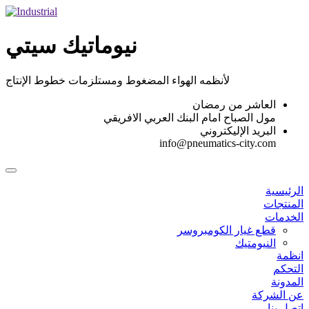
Skip
to
content
نيوماتيك سيتي
لأنظمه الهواء المضغوط ومستلزمات خطوط الإنتاج
العاشر من رمضان
مول الصباح امام البنك العربي الافريقي
البريد الإليكتروني
info@pneumatics-city.com
الرئيسية
المنتجات
الخدمات
قطع غيار الكومبروسر
النيومتيك
انظمة
التحكم
المدونة
عن الشركة
اتصل بنا