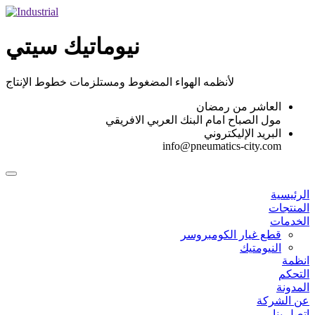
Skip
to
content
نيوماتيك سيتي
لأنظمه الهواء المضغوط ومستلزمات خطوط الإنتاج
العاشر من رمضان
مول الصباح امام البنك العربي الافريقي
البريد الإليكتروني
info@pneumatics-city.com
الرئيسية
المنتجات
الخدمات
قطع غيار الكومبروسر
النيومتيك
انظمة
التحكم
المدونة
عن الشركة
اتصل بنا