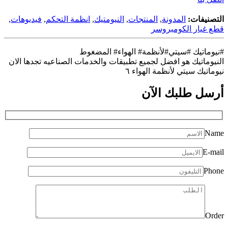
التصنيفات:
المدونة
,
المنتجات
,
النيومتيك
,
انظمة التحكم
,
فيديوهات
,
قطع غيار الكومبروسر
#نيوماتيك #سيتي#لأنظمة# الهواء# المضغوط
النيوماتيك هو افضل لجميع تطبيقات والخدمات الصناعيه تجدها الان
نيوماتيك سيتي لأنظمة الهواء ٦
أرسل طلبك
الآن
Name
E-mail
Phone
Order