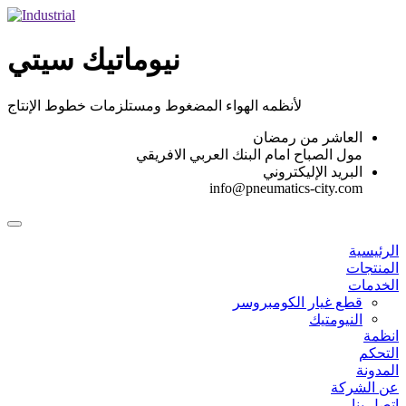
Skip
to
content
نيوماتيك سيتي
لأنظمه الهواء المضغوط ومستلزمات خطوط الإنتاج
العاشر من رمضان
مول الصباح امام البنك العربي الافريقي
البريد الإليكتروني
info@pneumatics-city.com
الرئيسية
المنتجات
الخدمات
قطع غيار الكومبروسر
النيومتيك
انظمة
التحكم
المدونة
عن الشركة
اتصل بنا