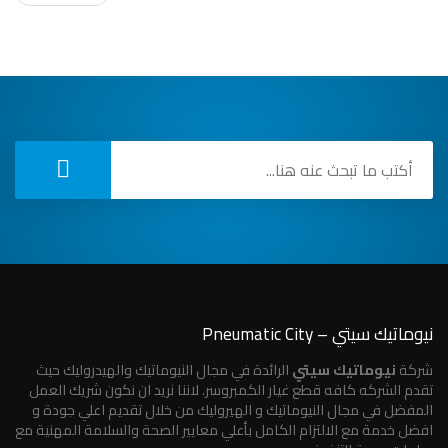
نيوماتيك سيتي – Pneumatic City
شركة
نيوماتيك سيتي
الرائدة في مجال النيوماتيك والهيدروليك حيث
تقدم الشركه كافه قطع غيار الكمبروسر. لاننا نريد ان نكون شريك العمل
المفضل في مجال النيوماتيك و الهيروليك من خلال تقديم اعلي جودة و
افضل خدمة مع الالتزام الكامل بأعلي معايير الصحة والسلامة المهنية مع