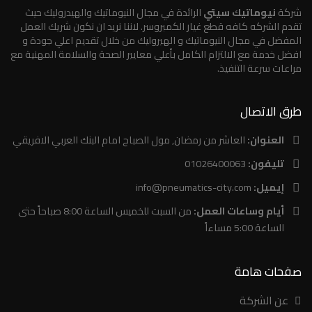
شركة
نيوماتيك سيتي
الرائدة في مجال النيوماتيك والهيدروليك حيث
تقدم الشركه كافه قطع غيار الكمبروسر. لاننا نريد ان نكون شريك العمل
المفضل في مجال النيوماتيك و الهيروليك من خلال تقديم اعلي جودة و
افضل خدمة مع الالتزام الكامل بأعلي معايير الصحة والسلامة المهنية مع
مراعات سرعة التنفيذ.
طرق الاتصال
العنوان:
العاشر من رمضان, مول الصباح امام البنك العربي الافريقي
تليفون:
01026400063
إيميل:
info@pneumatics-city.com
أيام وساعات العمل:
من السبت للخميس الساعة 8:00 صباحاً حتى
الساعة 5:00 مساءاً
صفحات هامة
عن الشركة