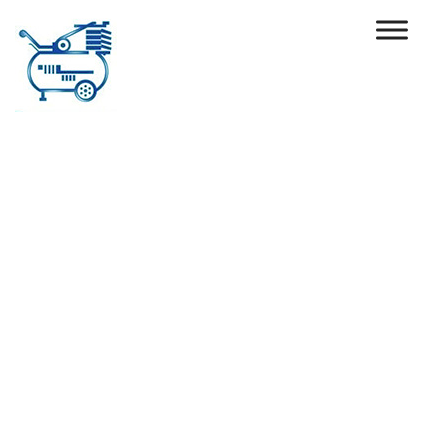
Ski
t
conten
نيوماتيك سيتي انظمه
الهواء المضغوط...