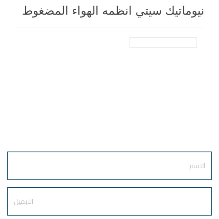
نيوماتيك سيتي انظمه الهواء المضغوط
أرسل طلبك
الآن
Name
E-
mail