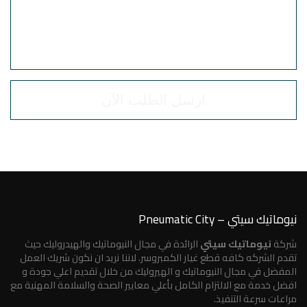
نيوماتيك سيتي – Pneumatic City
شركة
نيوماتيك سيتي
الرائدة في مجال النيوماتيك والهيدروليك حيث
تقدم الشركه كافه قطع غيار الكمبروسر. لاننا نريد ان نكون شريك العمل
المفضل في مجال النيوماتيك و الهيروليك من خلال تقديم اعلي جودة و
افضل خدمة مع الالتزام الكامل بأعلي معايير الصحة والسلامة المهنية مع
مراعات سرعة التنفيذ.