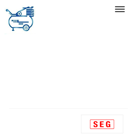
Ski
t
conten