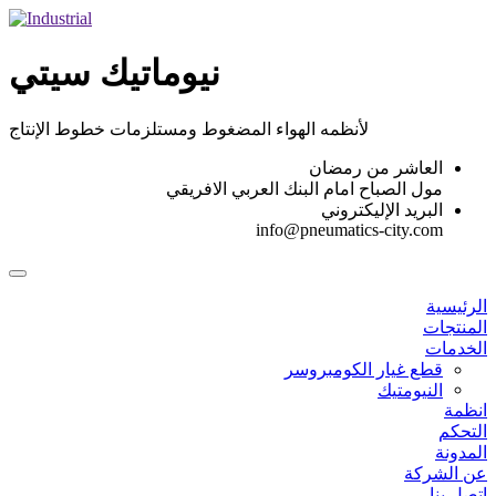
Skip
to
content
نيوماتيك سيتي
لأنظمه الهواء المضغوط ومستلزمات خطوط الإنتاج
العاشر من رمضان
مول الصباح امام البنك العربي الافريقي
البريد الإليكتروني
info@pneumatics-city.com
الرئيسية
المنتجات
الخدمات
قطع غيار الكومبروسر
النيومتيك
انظمة
التحكم
المدونة
عن الشركة
اتصل بنا