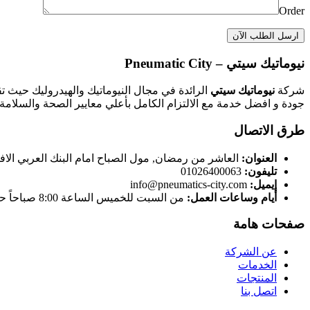
Order
نيوماتيك سيتي – Pneumatic City
شركة
نيوماتيك سيتي
الرائدة في مجال النيوماتيك والهيدروليك حيث ت
جودة و افضل خدمة مع الالتزام الكامل بأعلي معايير الصحة والسلامة 
طرق الاتصال
العنوان:
العاشر من رمضان, مول الصباح امام البنك العربي الاف
تليفون:
01026400063
إيميل:
info@pneumatics-city.com
أيام وساعات العمل:
من السبت للخميس الساعة 8:00 صباحاً حتى الساعة 5:00 مساءاً
صفحات هامة
عن الشركة
الخدمات
المنتجات
اتصل بنا