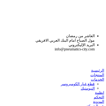
Skip
to
content
العاشر من رمضان
مول الصباح امام البنك العربي الافريقي
البريد الإليكتروني
info@pneumatics-city.com
الرئيسية
المنتجات
الخدمات
قطع غيار الكومبروسر
النيومتيك
انظمة
التحكم
المدونة