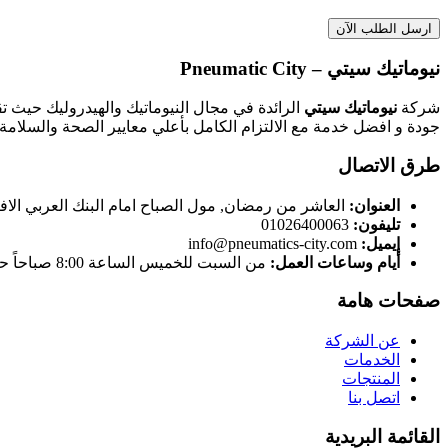
نيوماتيك سيتي – Pneumatic City
شركة
نيوماتيك سيتي
الرائدة في مجال النيوماتيك والهيدروليك حيث ت
جودة و افضل خدمة مع الالتزام الكامل بأعلي معايير الصحة والسلامة 
طرق الاتصال
العنوان:
العاشر من رمضان, مول الصباح امام البنك العربي الاف
تليفون:
01026400063
إيميل:
info@pneumatics-city.com
أيام وساعات العمل:
من السبت للخميس الساعة 8:00 صباحاً حتى الساعة 5:00 مساءاً
صفحات هامة
عن الشركة
الخدمات
المنتجات
اتصل بنا
القائمة البريدية