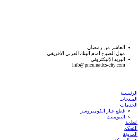
Skip
to
content
العاشر من رمضان
مول الصباح امام البنك العربي الافريقي
البريد الإليكتروني
info@pneumatics-city.com
الرئيسية
المنتجات
الخدمات
قطع غيار الكومبروسر
النيومتيك
انظمة
التحكم
المدونة