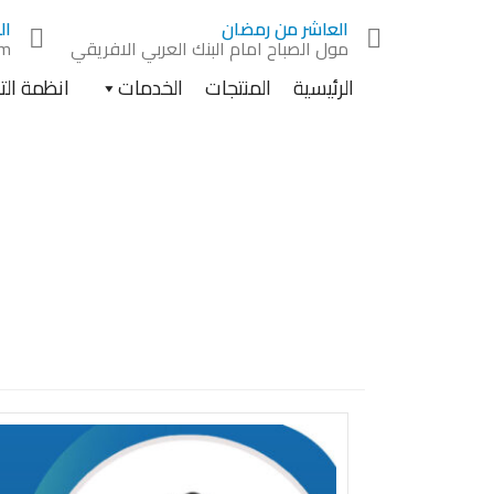
Ski
العاشر من رمضان
ال
t
مول الصباح امام البنك العربي الافريقي
om
conten
الرئيسية
المنتجات
الخدمات
انظمة ال