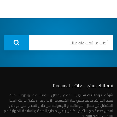
نيوماتيك سيتي – Pneumatic City
شركة
نيوماتيك سيتي
الرائدة في مجال النيوماتيك والهيدروليك حيث
تقدم الشركه كافه قطع غيار الكمبروسر. لاننا نريد ان نكون شريك العمل
المفضل في مجال النيوماتيك و الهيروليك من خلال تقديم اعلي جودة و
افضل خدمة مع الالتزام الكامل بأعلي معايير الصحة والسلامة المهنية مع
مراعات سرعة التنفيذ.