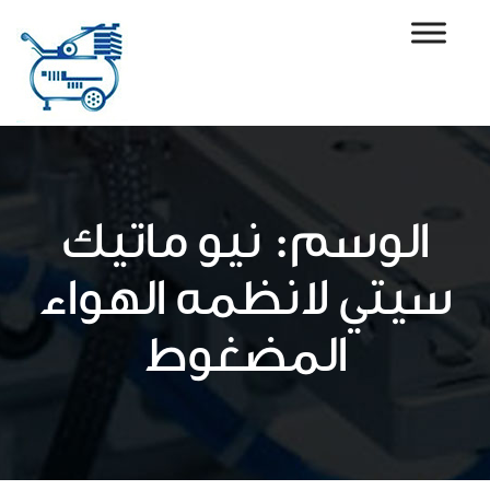
Ski
t
conten
الوسم:
نيو ماتيك
سيتي لانظمه الهواء
المضغوط